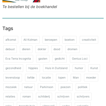
Te bestellen bij de boekhandel
Tags
afkomst
Ali Kolman
beroepen
boeken
creativiteit
debuut
dieren
dokter
dood
dromen
Eva Terra Incognita
gasten
gedicht
Genius Loci
gezondheid
hippies
Huis in Duitsland
humor
Kunst
levensloop
liefde
locatie
lopen
Man
moeder
mozaiek
natuur
Parkinson
poezen
politiek
relaties
roman
schilderij
schrijven
schrijvers
seks
tweede huis
uitgeverij
vader
vakantie