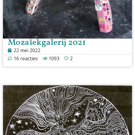
Mozaïekgalerij 2021
22 mei 2022
16 reacties
1093
2