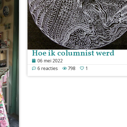
Hoe ik columnist werd
06 mei 2022
6 reacties
798
1