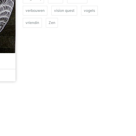
verbouwen
vision quest
vogels
vriendin
Zen