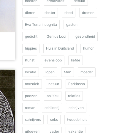
boeken
creativiteit
debuut
dieren
dokter
dood
dromen
Eva Terra Incognita
gasten
gedicht
Genius Loci
gezondheid
hippies
Huis in Duitsland
humor
Kunst
levensloop
liefde
locatie
lopen
Man
moeder
mozaiek
natuur
Parkinson
poezen
politiek
relaties
roman
schilderij
schrijven
schrijvers
seks
tweede huis
uitgeverij
vader
vakantie