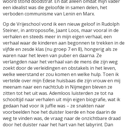
woord stond doodstraf. En dat alleen omdat mijn vader
een idealist was die geloofde in samen delen, het
verboden communisme van Lenin en Marx.
Op de Vrijeschool vond ik een nieuw geloof in Rudolph
Steiner, in antroposofie, Jaant Loos, maar vooral in de
verhalen en steeds meer in mijn eigen verhaal, een
verhaal waar de kinderen aan begonnen te trekken in de
vijfde en zesde klas (nu groep 7 en 8), hongerig als ze
waren naar het leven van puber en daarna. Ze
verlangden naar het verhaal van de mens die zijn weg
zoekt door de verleidingen en obstakels in het leven,
welke weerstand er zou komen en welke hulp. Toen ik
vertelde over mijn Edese huisbaas die zijn vrouw en mij
meenam naar een nachtclub in Nijmegen bleven ze
zitten tot het uit was. Ademloos luisterden ze tot na
schooltijd naar verhalen uit mijn eigen biografie, wat ik
gedaan had voor ik juffie was – ze snakten naar
voorbeelden hoe het duister loerde en hoe daarin de
weg te vinden was, de vraag naar de onzichtbare draad
door het duister naar het hart van het labyrint. Dan