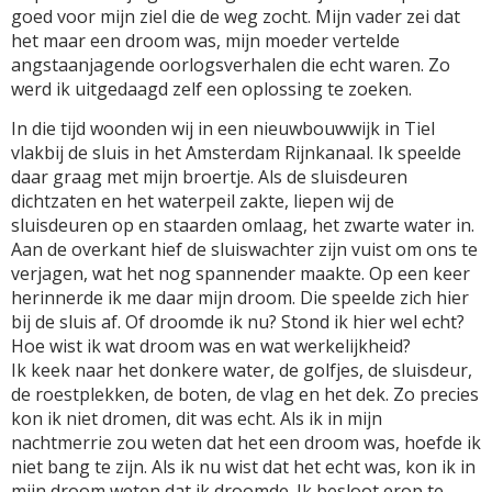
goed voor mijn ziel die de weg zocht. Mijn vader zei dat
het maar een droom was, mijn moeder vertelde
angstaanjagende oorlogsverhalen die echt waren. Zo
werd ik uitgedaagd zelf een oplossing te zoeken.
In die tijd woonden wij in een nieuwbouwwijk in Tiel
vlakbij de sluis in het Amsterdam Rijnkanaal. Ik speelde
daar graag met mijn broertje. Als de sluisdeuren
dichtzaten en het waterpeil zakte, liepen wij de
sluisdeuren op en staarden omlaag, het zwarte water in.
Aan de overkant hief de sluiswachter zijn vuist om ons te
verjagen, wat het nog spannender maakte. Op een keer
herinnerde ik me daar mijn droom. Die speelde zich hier
bij de sluis af. Of droomde ik nu? Stond ik hier wel echt?
Hoe wist ik wat droom was en wat werkelijkheid?
Ik keek naar het donkere water, de golfjes, de sluisdeur,
de roestplekken, de boten, de vlag en het dek. Zo precies
kon ik niet dromen, dit was echt. Als ik in mijn
nachtmerrie zou weten dat het een droom was, hoefde ik
niet bang te zijn. Als ik nu wist dat het echt was, kon ik in
mijn droom weten dat ik droomde. Ik besloot erop te