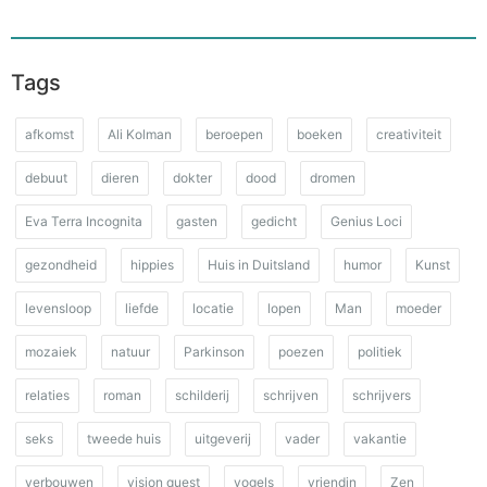
Tags
afkomst
Ali Kolman
beroepen
boeken
creativiteit
debuut
dieren
dokter
dood
dromen
Eva Terra Incognita
gasten
gedicht
Genius Loci
gezondheid
hippies
Huis in Duitsland
humor
Kunst
levensloop
liefde
locatie
lopen
Man
moeder
mozaiek
natuur
Parkinson
poezen
politiek
relaties
roman
schilderij
schrijven
schrijvers
seks
tweede huis
uitgeverij
vader
vakantie
verbouwen
vision quest
vogels
vriendin
Zen