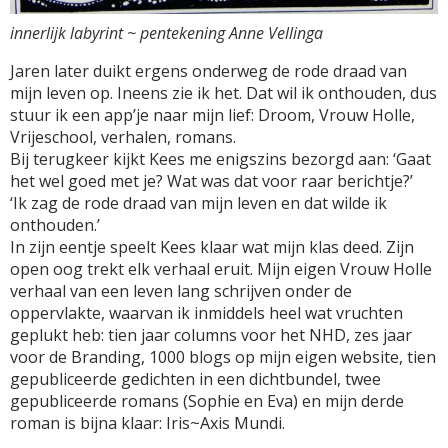
innerlijk labyrint ~ pentekening Anne Vellinga
Jaren later duikt ergens onderweg de rode draad van
mijn leven op. Ineens zie ik het. Dat wil ik onthouden, dus
stuur ik een app’je naar mijn lief: Droom, Vrouw Holle,
Vrijeschool, verhalen, romans.
Bij terugkeer kijkt Kees me enigszins bezorgd aan: ‘Gaat
het wel goed met je? Wat was dat voor raar berichtje?’
‘Ik zag de rode draad van mijn leven en dat wilde ik
onthouden.’
In zijn eentje speelt Kees klaar wat mijn klas deed. Zijn
open oog trekt elk verhaal eruit. Mijn eigen Vrouw Holle
verhaal van een leven lang schrijven onder de
oppervlakte, waarvan ik inmiddels heel wat vruchten
geplukt heb: tien jaar columns voor het NHD, zes jaar
voor de Branding, 1000 blogs op mijn eigen website, tien
gepubliceerde gedichten in een dichtbundel, twee
gepubliceerde romans (Sophie en Eva) en mijn derde
roman is bijna klaar: Iris~Axis Mundi.